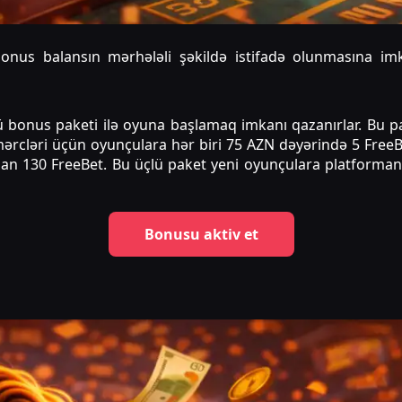
nus balansın mərhələli şəkildə istifadə olunmasına imka
ü bonus paketi ilə oyuna başlamaq imkanı qazanırlar. Bu 
rcləri üçün oyunçulara hər biri 75 AZN dəyərində 5 FreeB
 olan 130 FreeBet. Bu üçlü paket yeni oyunçulara platforma
Bonusu aktiv et