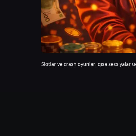
Slotlar və crash oyunları qısa sessiyalar ü