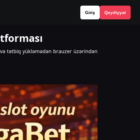
Giriş
Qeydiyyat
tforması
əlavə tətbiq yükləmədən brauzer üzərindən