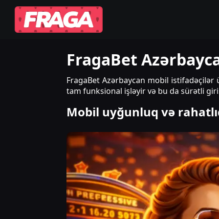
FragaBet Azərbayca
FragaBet Azərbaycan mobil istifadəçilər 
tam funksional işləyir və bu da sürətli gir
Mobil uyğunluq və rahatlı