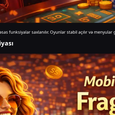
s funksiyalar saxlanılır. Oyunlar stabil açılır və menyular g
iyası