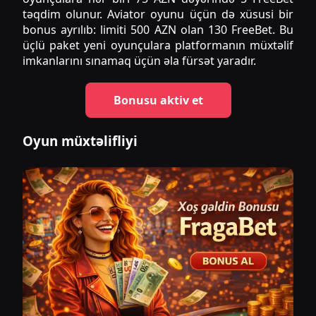
təqdim olunur. Aviator oyunu üçün də xüsusi bir
bonus ayrılıb: limiti 500 AZN olan 130 FreeBet. Bu
üçlü paket yeni oyunçulara platformanın müxtəlif
imkanlarını sınamaq üçün əla fürsət yaradır.
Bonusu aktiv et
Oyun müxtəlifliyi