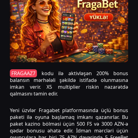
FRAGAAZ7
kodu ilə aktivləşən 200% bonus
balansın mərhələli şəkildə istifadə olunmasına
imkan verir. X5 multiplier riskin nəzarətdə
qalmasını təmin edir.
Yeni üzvlər Fragabet platformasında üçlü bonus
paketi ilə oyuna başlamaq imkanı qazanırlar. Bu
paket kazino bölməsi üçün 500 FS və 3000 AZN-ə
qədər bonusu əhatə edir. İdman mərcləri üçün
oyunçulara hər biri 75 AZN dəyərində 5 FreeBet